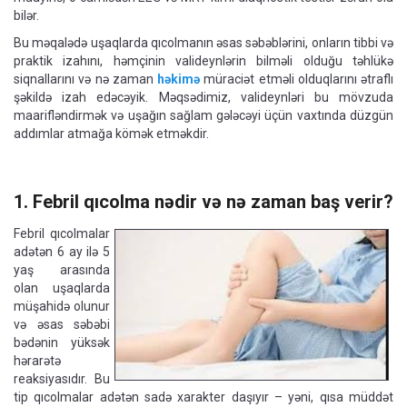
bilər.
Bu məqalədə uşaqlarda qıcolmanın əsas səbəblərini, onların tibbi və
praktik izahını, həmçinin valideynlərin bilməli olduğu təhlükə
siqnallarını və nə zaman
həkimə
müraciət etməli olduqlarını ətraflı
şəkildə izah edəcəyik. Məqsədimiz, valideynləri bu mövzuda
maarifləndirmək və uşağın sağlam gələcəyi üçün vaxtında düzgün
addımlar atmağa kömək etməkdir.
1. Febril qıcolma nədir və nə zaman baş verir?
Febril qıcolmalar
adətən 6 ay ilə 5
yaş arasında
olan uşaqlarda
müşahidə olunur
və əsas səbəbi
bədənin yüksək
hərarətə
reaksiyasıdır. Bu
tip qıcolmalar adətən sadə xarakter daşıyır – yəni, qısa müddət