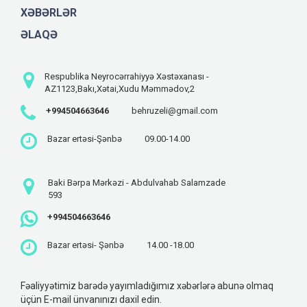
XƏBƏRLƏR
ƏLAQƏ
Respublika Neyrocərrahiyyə Xəstəxanası -
AZ1123,Bakı,Xətai,Xudu Məmmədov,2
+994504663646
behruzeli@gmail.com
Bazar ertəsi-Şənbə
09.00-14.00
Baki Bərpa Mərkəzi - Abdulvahab Salamzade
593
+994504663646
Bazar ertəsi- Şənbə
14.00 -18.00
Fəaliyyətimiz barədə yayımladığımız xəbərlərə abunə olmaq
üçün E-mail ünvanınızı daxil edin.