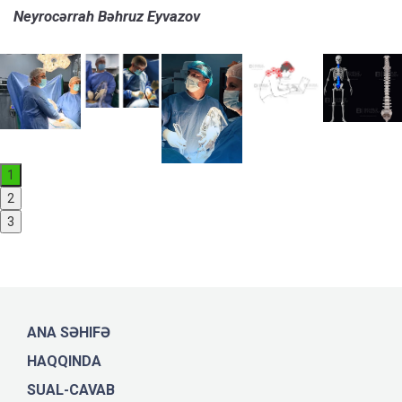
Neyrocərrah Bəhruz Eyvazov
1
2
3
ANA SƏHIFƏ
HAQQINDA
SUAL-CAVAB