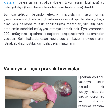
kistalar,
beyin şişləri, atrofiya (beyin toxumasının kiçilməsi) və
hidroşefaliya (beyin boşluqlarında maye toplanması) daxildir.
Bu dəyişikliklər beyində elektrik impulslarının qeyri-normal
yayılmasına səbəb olaraq təkrarlanan və xroniki qıcolmalara yol aça
bilər. Belə hallarda müasir görüntüləmə metodları, xüsusilə MRT,
problemin səbəbini müəyyən etməyə kömək edir. Eyni zamanda,
EEG müayinəsi qıcolma ocaqlarını dəqiqləşdirmək baxımından
vacibdir. Belə hallarda uşaq nevroloqu və bəzən neyrocərrahın
iştirakı ilə diaqnostika və müalicə planı hazırlanır.
Valideynlər üçün praktik tövsiyələr
Qıcolma epizodu
valideyn üçün
qorxulu bir
vəziyyət olsa da,
sakitliyi qorumaq
və düzgün
reaksiya vermək