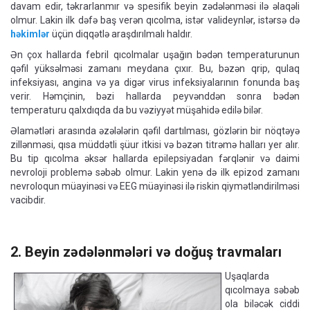
davam edir, təkrarlanmır və spesifik beyin zədələnməsi ilə əlaqəli
olmur. Lakin ilk dəfə baş verən qıcolma, istər valideynlər, istərsə də
həkimlər
üçün diqqətlə araşdırılmalı haldır.
Ən çox hallarda febril qıcolmalar uşağın bədən temperaturunun
qəfil yüksəlməsi zamanı meydana çıxır. Bu, bəzən qrip, qulaq
infeksiyası, angina və ya digər virus infeksiyalarının fonunda baş
verir. Həmçinin, bəzi hallarda peyvənddən sonra bədən
temperaturu qalxdıqda da bu vəziyyət müşahidə edilə bilər.
Əlamətləri arasında əzələlərin qəfil dartılması, gözlərin bir nöqtəyə
zillənməsi, qısa müddətli şüur itkisi və bəzən titrəmə halları yer alır.
Bu tip qıcolma əksər hallarda epilepsiyadan fərqlənir və daimi
nevroloji problemə səbəb olmur. Lakin yenə də ilk epizod zamanı
nevroloqun müayinəsi və EEG müayinəsi ilə riskin qiymətləndirilməsi
vacibdir.
2. Beyin zədələnmələri və doğuş travmaları
Uşaqlarda
qıcolmaya səbəb
ola biləcək ciddi