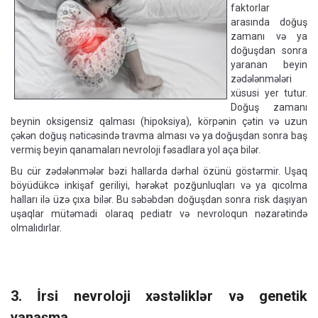
faktorlar
arasında doğuş
zamanı və ya
doğuşdan sonra
yaranan beyin
zədələnmələri
xüsusi yer tutur.
Doğuş zamanı
beynin oksigensiz qalması (hipoksiya), körpənin çətin və uzun
çəkən doğuş nəticəsində travma alması və ya doğuşdan sonra baş
vermiş beyin qanamaları nevroloji fəsadlara yol aça bilər.
Bu cür zədələnmələr bəzi hallarda dərhal özünü göstərmir. Uşaq
böyüdükcə inkişaf geriliyi, hərəkət pozğunluqları və ya qıcolma
halları ilə üzə çıxa bilər. Bu səbəbdən doğuşdan sonra risk daşıyan
uşaqlar mütəmadi olaraq pediatr və nevroloqun nəzarətində
olmalıdırlar.
3. İrsi nevroloji xəstəliklər və genetik
yanaşma