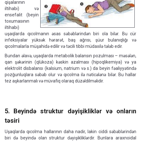
qişalarının
iltihabı) və
ensefalit (beyin
toxumasının
iltihabı)
uşaqlarda qıcolmanın əsas səbəblərindən biri ola bilər. Bu cür
infeksiyalar yüksək hərarət, baş ağrısı, şüur bulanıqlığı və
qıcolmalarla müşahidə edilir və təcili tibbi müdaxilə tələb edir.
Bundan əlavə, uşaqlarda metabolik balansın pozulması – məsələn,
qan şəkərinin (qlükoza) kəskin azalması (hipoqlikemiya) və ya
elektrolit disbalansı (kalsium, natrium və s.) da beyin fəaliyyətində
pozğunluqlara səbəb olur və qıcolma ilə nəticələnə bilər. Bu hallar
tez aşkarlanmalı və müvafiq olaraq düzəldilməlidir.
5. Beyində struktur dəyişikliklər və onların
təsiri
Uşaqlarda qıcolma hallarının daha nadir, lakin ciddi səbəblərindən
biri də beyində olan struktur dəyişikliklərdir. Bunlara araxnoidal