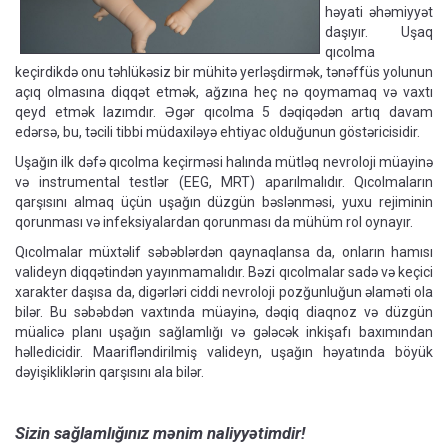
həyati əhəmiyyət
daşıyır. Uşaq
qıcolma
keçirdikdə onu təhlükəsiz bir mühitə yerləşdirmək, tənəffüs yolunun
açıq olmasına diqqət etmək, ağzına heç nə qoymamaq və vaxtı
qeyd etmək lazımdır. Əgər qıcolma 5 dəqiqədən artıq davam
edərsə, bu, təcili tibbi müdaxiləyə ehtiyac olduğunun göstəricisidir.
Uşağın ilk dəfə qıcolma keçirməsi halında mütləq nevroloji müayinə
və instrumental testlər (EEG, MRT) aparılmalıdır. Qıcolmaların
qarşısını almaq üçün uşağın düzgün bəslənməsi, yuxu rejiminin
qorunması və infeksiyalardan qorunması da mühüm rol oynayır.
Qıcolmalar müxtəlif səbəblərdən qaynaqlansa da, onların hamısı
valideyn diqqətindən yayınmamalıdır. Bəzi qıcolmalar sadə və keçici
xarakter daşısa da, digərləri ciddi nevroloji pozğunluğun əlaməti ola
bilər. Bu səbəbdən vaxtında müayinə, dəqiq diaqnoz və düzgün
müalicə planı uşağın sağlamlığı və gələcək inkişafı baxımından
həlledicidir. Maarifləndirilmiş valideyn, uşağın həyatında böyük
dəyişikliklərin qarşısını ala bilər.
Sizin sağlamlığınız mənim naliyyətimdir!