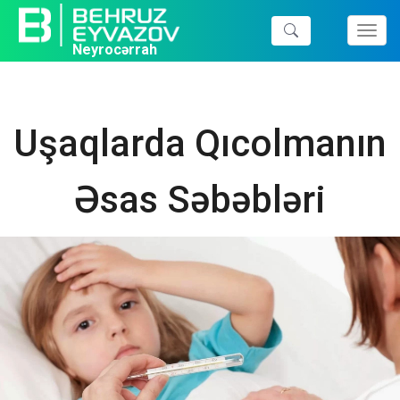
Toggl
Neyrocərrah
navig
Uşaqlarda Qıcolmanın
Əsas Səbəbləri