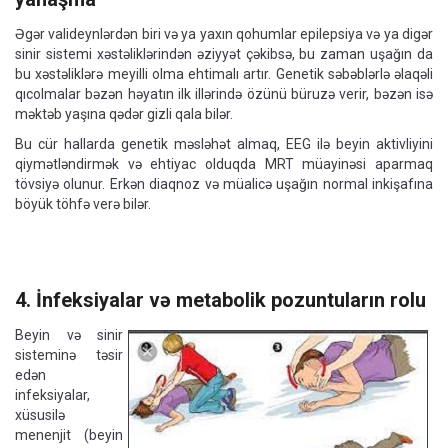
Əgər valideynlərdən biri və ya yaxın qohumlar epilepsiya və ya digər
sinir sistemi xəstəliklərindən əziyyət çəkibsə, bu zaman uşağın da
bu xəstəliklərə meyilli olma ehtimalı artır. Genetik səbəblərlə əlaqəli
qıcolmalar bəzən həyatın ilk illərində özünü büruzə verir, bəzən isə
məktəb yaşına qədər gizli qala bilər.
Bu cür hallarda genetik məsləhət almaq, EEG ilə beyin aktivliyini
qiymətləndirmək və ehtiyac olduqda MRT müayinəsi aparmaq
tövsiyə olunur. Erkən diaqnoz və müalicə uşağın normal inkişafına
böyük töhfə verə bilər.
4. İnfeksiyalar və metabolik pozuntuların rolu
Beyin və sinir
sisteminə təsir
edən
infeksiyalar,
xüsusilə
menenjit (beyin