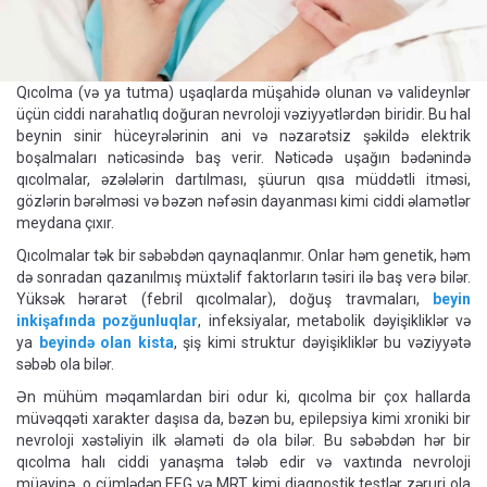
Qıcolma (və ya tutma) uşaqlarda müşahidə olunan və valideynlər
üçün ciddi narahatlıq doğuran nevroloji vəziyyətlərdən biridir. Bu hal
beynin sinir hüceyrələrinin ani və nəzarətsiz şəkildə elektrik
boşalmaları nəticəsində baş verir. Nəticədə uşağın bədənində
qıcolmalar, əzələlərin dartılması, şüurun qısa müddətli itməsi,
gözlərin bərəlməsi və bəzən nəfəsin dayanması kimi ciddi əlamətlər
meydana çıxır.
Qıcolmalar tək bir səbəbdən qaynaqlanmır. Onlar həm genetik, həm
də sonradan qazanılmış müxtəlif faktorların təsiri ilə baş verə bilər.
Yüksək hərarət (febril qıcolmalar), doğuş travmaları,
beyin
inkişafında pozğunluqlar
, infeksiyalar, metabolik dəyişikliklər və
ya
beyində olan kista
, şiş kimi struktur dəyişikliklər bu vəziyyətə
səbəb ola bilər.
Ən mühüm məqamlardan biri odur ki, qıcolma bir çox hallarda
müvəqqəti xarakter daşısa da, bəzən bu, epilepsiya kimi xroniki bir
nevroloji xəstəliyin ilk əlaməti də ola bilər. Bu səbəbdən hər bir
qıcolma halı ciddi yanaşma tələb edir və vaxtında nevroloji
müayinə, o cümlədən EEG və MRT kimi diaqnostik testlər zəruri ola