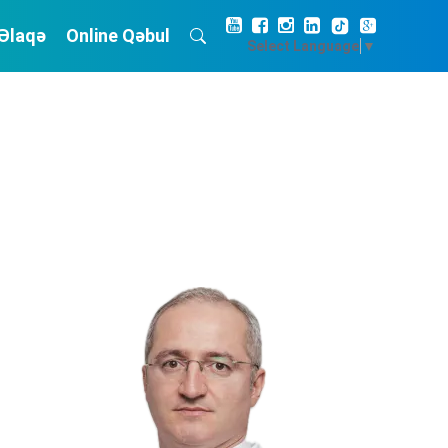
Əlaqə
Online Qəbul
Select Language
▼