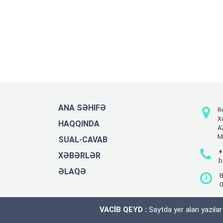
ANA SƏHIFƏ
R
X
HAQQINDA
A
M
SUAL-CAVAB
+
XƏBƏRLƏR
b
ƏLAQƏ
B
0
VACİB QEYD :
Saytda yer alan yazıla