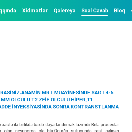
Xidmətlər
qqında
Qalereya
Sual Cavab
Bloq
İRASİNİZ.ANAMİN MRT MUAYİNESİNDE SAG L4-5
MM OLCULU T2 ZEİF OLCULU HİPER,T1
ADDE İNYEKSİYASİNDA SONRA KONTRANSTLANMA
əstə ilə birlikdə baxıb dəyərləndirmək lazımdır.Belə proseslər
 olan nevrinoma ola bilir.Onurğa sütünunda rast gəlinən