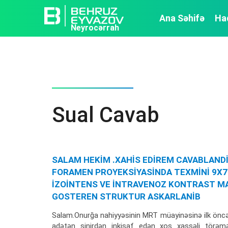
Ana Səhifə
Ha
Neyrocərrah
Sual Cavab
SALAM HEKİM .XAHİS EDİREM CAVABLAND
FORAMEN PROYEKSİYASİNDA TEXMİNİ 9X7 
İZOİNTENS VE İNTRAVENOZ KONTRAST M
GOSTEREN STRUKTUR ASKARLANİB
Salam.Onurğa nahiyyəsinin MRT müayinəsinə ilk öncə x
adətən sinirdən inkişaf edən xoş xassəli törəmə