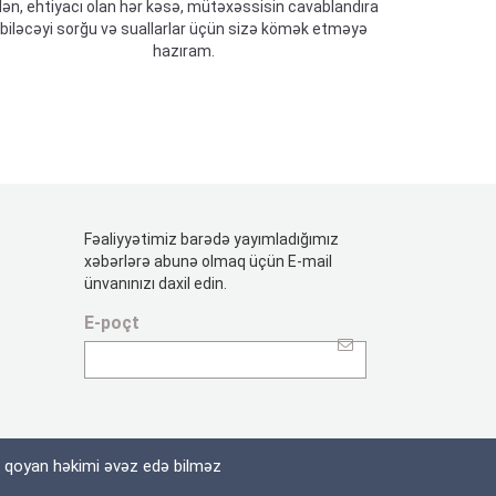
ən, ehtiyacı olan hər kəsə, mütəxəssisin cavablandıra
biləcəyi sorğu və suallarlar üçün sizə kömək etməyə
hazıram.
Fəaliyyətimiz barədə yayımladığımız
xəbərlərə abunə olmaq üçün E-mail
ünvanınızı daxil edin.
E-poçt
z qoyan həkimi əvəz edə bilməz