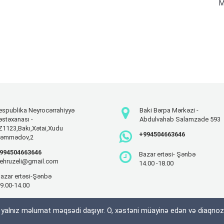
M
espublika Neyrocərrahiyyə
Baki Bərpa Mərkəzi -
əstəxanası -
Abdulvahab Salamzade 593
Z1123,Bakı,Xətai,Xudu
+994504663646
əmmədov,2
994504663646
Bazar ertəsi- Şənbə
ehruzeli@gmail.com
14.00 -18.00
azar ertəsi-Şənbə
9.00-14.00
r yalnız məlumat məqsədi daşıyır. O, xəstəni müayinə edən və diaqno