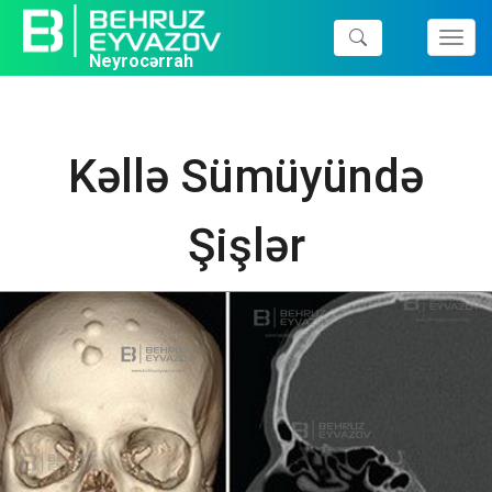
Toggl
Neyrocərrah
navig
Kəllə Sümüyündə
Şişlər