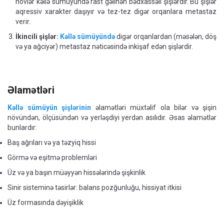
növlər kəllə sümüyündə rast gəlinən bədxassəli şişlərdir. Bu şişlər
aqressiv xarakter daşıyır və tez-tez digər orqanlara metastaz
verir.
İkincili şişlər:
Kəllə sümüyündə
digər orqanlardan (məsələn, döş
və ya ağciyər) metastaz nəticəsində inkişaf edən şişlərdir.
Əlamətləri
Kəllə sümüyün şişlərinin
əlamətləri müxtəlif ola bilər və şişin
növündən, ölçüsündən və yerləşdiyi yerdən asılıdır. Əsas əlamətlər
bunlardır:
Baş ağrıları və ya təzyiq hissi
Görmə və eşitmə problemləri
Üz və ya başın müəyyən hissələrində şişkinlik
Sinir sisteminə təsirlər: balans pozğunluğu, hissiyat itkisi
Üz formasında dəyişiklik