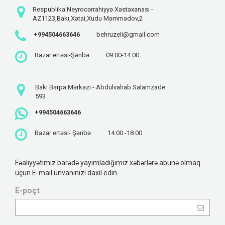
Respublika Neyrocərrahiyyə Xəstəxanası -
AZ1123,Bakı,Xətai,Xudu Məmmədov,2
+994504663646
behruzeli@gmail.com
Bazar ertəsi-Şənbə
09.00-14.00
Baki Bərpa Mərkəzi - Abdulvahab Salamzade
593
+994504663646
Bazar ertəsi- Şənbə
14.00 -18.00
Fəaliyyətimiz barədə yayımladığımız xəbərlərə abunə olmaq
üçün E-mail ünvanınızı daxil edin.
E-poçt