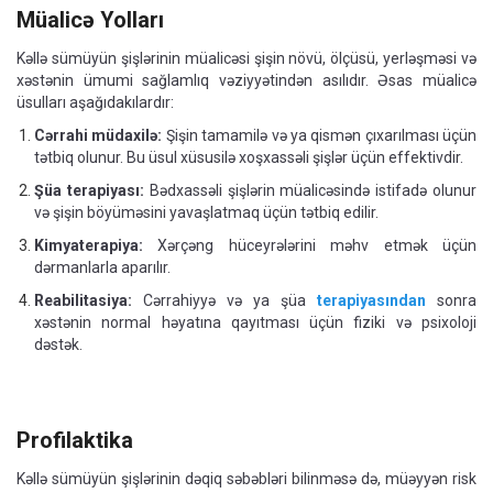
Müalicə Yolları
Kəllə sümüyün şişlərinin müalicəsi şişin növü, ölçüsü, yerləşməsi və
xəstənin ümumi sağlamlıq vəziyyətindən asılıdır. Əsas müalicə
üsulları aşağıdakılardır:
Cərrahi müdaxilə:
Şişin tamamilə və ya qismən çıxarılması üçün
tətbiq olunur. Bu üsul xüsusilə xoşxassəli şişlər üçün effektivdir.
Şüa terapiyası:
Bədxassəli şişlərin müalicəsində istifadə olunur
və şişin böyüməsini yavaşlatmaq üçün tətbiq edilir.
Kimyaterapiya:
Xərçəng hüceyrələrini məhv etmək üçün
dərmanlarla aparılır.
Reabilitasiya:
Cərrahiyyə və ya şüa
terapiyasından
sonra
xəstənin normal həyatına qayıtması üçün fiziki və psixoloji
dəstək.
Profilaktika
Kəllə sümüyün şişlərinin dəqiq səbəbləri bilinməsə də, müəyyən risk