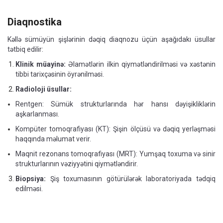
Diaqnostika
Kəllə sümüyün şişlərinin dəqiq diaqnozu üçün aşağıdakı üsullar
tətbiq edilir:
Klinik müayinə:
Əlamətlərin ilkin qiymətləndirilməsi və xəstənin
tibbi tarixçəsinin öyrənilməsi.
Radioloji üsullar:
Rentgen: Sümük strukturlarında hər hansı dəyişikliklərin
aşkarlanması.
Kompüter tomoqrafiyası (KT): Şişin ölçüsü və dəqiq yerləşməsi
haqqında məlumat verir.
Maqnit rezonans tomoqrafiyası (MRT): Yumşaq toxuma və sinir
strukturlarının vəziyyətini qiymətləndirir.
Biopsiya:
Şiş toxumasının götürülərək laboratoriyada tədqiq
edilməsi.