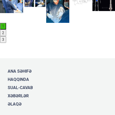
1
2
3
ANA SƏHIFƏ
HAQQINDA
SUAL-CAVAB
XƏBƏRLƏR
ƏLAQƏ