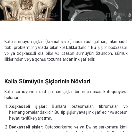
Kəllə sümüyün şişləri (kranial şişlər) nadir rast gəlinən, lakin ciddi
tibbi problemlər yarada bilən xəstəliklərdəndir. Bu şişlər bədxassəli
və ya xoşxassəli ola bilər və əsasən sümüyün özündən, sümük
iliklərindən və ya qonşu toxumalardan inkişaf edir.
Kəllə Sümüyün Şişlərinin Növləri
Kəllə sümüyündə rast gəlinən şişlər bir neçə əsas kateqoriyaya
bölünür:
Xoşxassəli şişlər:
Bunlara osteomalar, fibromalar və
hemangiomalar daxildir. Bu tip şişlər yavaş inkişaf edir və adətən
həyati təhlükə yaratmır.
Bədxassəli şişlər:
Osteosarkoma və ya Ewing sarkoması kimi