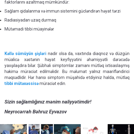
faktorlarını azaltmaq mümkündür:
Sağlam qidalanma və immun sistemini gücləndirən həyat tərzi
Radiasiyadan uzaq durmaq
Mütəmadi tibbi müayinələr
Kəllə sümüyün şişləri
nadir olsa da, vaxtında diaqnoz və düzgün
müalicə xəstənin həyat keyfiyyətini əhəmiyyətli dərəcədə
yaxşılaşdıra bilər. Şübhəli simptomlar zamanı mütləq ixtisaslaşmış
həkimə müraciət edilməlidir. Bu məlumat yalnız maarifləndirici
məqsədlidir. Hər hansı simptom müşahidə etdiyiniz halda, mütləq
tibbi mütəxəssisə
müraciət edin.
Sizin sağlamlığınız mənim naliyyətimdir!
Neyrocərrah Bəhruz Eyvazov