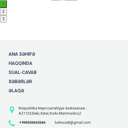
1
2
3
ANA SƏHIFƏ
HAQQINDA
SUAL-CAVAB
XƏBƏRLƏR
ƏLAQƏ
Respublika Neyrocərrahiyyə Xəstəxanası -
AZ1123,Bakı,Xətai,Xudu Məmmədov,2
+994504663646
behruzeli@gmail.com