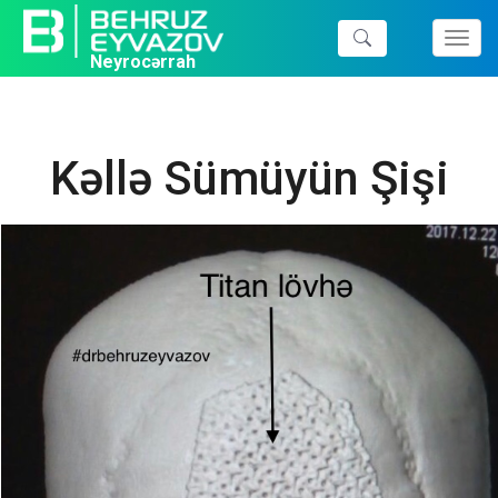
Toggl
Neyrocərrah
navig
Kəllə Sümüyün Şişi