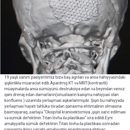
19 yaşlı xanım pasiyentimiz bizə baş agrıları və ənsə nahiyyəsindəki
şişkinliklə müaraciət edib.Aparılmış KT və MRT(kontrastli)
müayinələrdə ənsə sümüyünü destruksiya edən və beyindən venoz
qanı drenaj edən damarların(sinuslaarin kəsişmə nahiyyəsi olan
konfluens ) üzərində yerləşməsi aşkarlanmışdır. Şişin bu nahiyyədə
yerləşməsi həyatı təhlükə törədən qanaxma ehtimalının olmasına
baxmayaraq ,xəstəyə “Oksipital kranioektomiya ,şişin xaric edilməsi
və sümük defektinin Titan lövhə ilə plastikası” icra edildi.Eyni
əməliyyatla sümük defektinin Titan lövhə ilə plastikası sonradan
pasiyentə ikinci cərrahi əməliyyatın aparılmasına ehtiyac