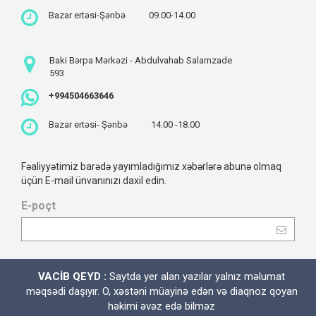
Bazar ertəsi-Şənbə
09.00-14.00
Baki Bərpa Mərkəzi - Abdulvahab Salamzade
593
+994504663646
Bazar ertəsi- Şənbə
14.00 -18.00
Fəaliyyətimiz barədə yayımladığımız xəbərlərə abunə olmaq
üçün E-mail ünvanınızı daxil edin.
E-poçt
VACİB QEYD :
Saytda yer alan yazılar yalnız məlumat
məqsədi daşıyır. O, xəstəni müayinə edən və diaqnoz qoyan
həkimi əvəz edə bilməz