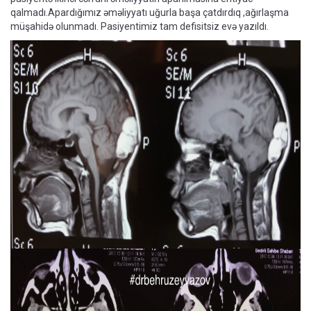
qalmadı.Apardığımız əməliyyatı uğurla başa çatdırdıq ,ağırlaşma
müşahidə olunmadı. Pasiyentimiz tam defisitsiz evə yazıldı.