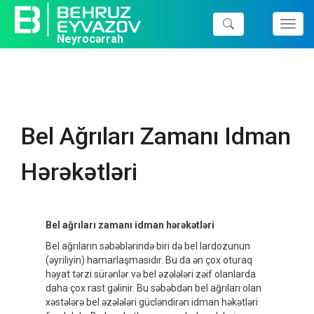
Toggl
Neyrocərrah
navig
Bel Ağrıları Zamanı Idman
Hərəkətləri
Bel ağrıları zamanı idman hərəkətləri
Bel ağrıların səbəblərində biri də bel lardozunun
(əyriliyin) hamarlaşmasıdır. Bu da ən çox oturaq
həyat tərzi sürənlər və bel əzələləri zəif olanlarda
daha çox rast gəlinir. Bu səbəbdən bel ağrıları olan
xəstələrə bel əzələləri gücləndirən idman həkətləri