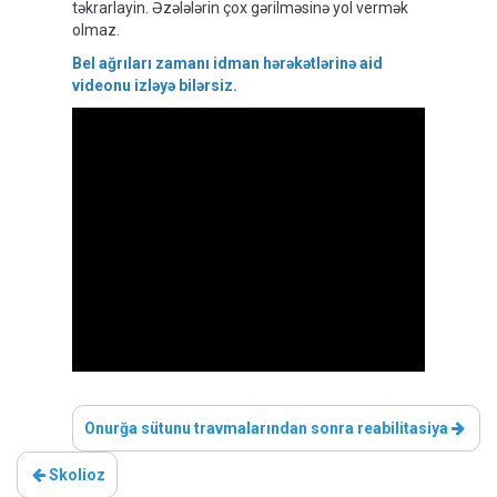
təkrarlayin. Əzələlərin çox gərilməsinə yol vermək
olmaz.
Bel ağrıları zamanı idman hərəkətlərinə aid
videonu izləyə bilərsiz.
Onurğa sütunu travmalarından sonra reabilitasiya
Skolioz