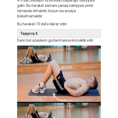
4-5 san saxlayin və yenidən başlanğıc vəziyyətə
gəlin. Bu hərəkət zamanı çanaq nahiyyəsi yerle
təmasda olmalıdır, boyun isə arxaya
bükülməməlidir.
Bu hərəkəti 10 dəfə təkrar edin
Tapşırıq 4
Dərin bel əzələlərin güclənməsinə köməklik edir.