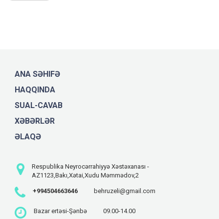
ANA SƏHIFƏ
HAQQINDA
SUAL-CAVAB
XƏBƏRLƏR
ƏLAQƏ
Respublika Neyrocərrahiyyə Xəstəxanası -
AZ1123,Bakı,Xətai,Xudu Məmmədov,2
+994504663646
behruzeli@gmail.com
Bazar ertəsi-Şənbə
09.00-14.00