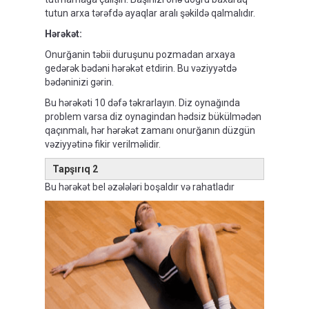
tutun arxa tərəfdə ayaqlar aralı şəkildə qalmalıdır.
Hərəkət:
Onurğanin təbii duruşunu pozmadan arxaya
gedərək bədəni hərəkət etdirin. Bu vəziyyətdə
bədəninizi gərin.
Bu hərəkəti 10 dəfə təkrarlayın. Diz oynağında
problem varsa diz oynagindan hədsiz bükülmədən
qaçınmalı, hər hərəkət zamanı onurğanın düzgün
vəziyyətinə fikir verilməlidir.
Tapşırıq 2
Bu hərəkət bel əzələləri boşaldır və rahatladır