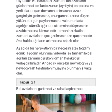
faydalıdır. Bu hərəkətlər zamanı bel əzələlərin
güclənməsi bel lardozunun (əyriliyin) bərpasina və
yerli olaraq qan dovranın artmasına, əzələ
gərginliyin getməsinə, onurganın üzərinə düşən
yükün düzgün paylanmasına və bununlada
agırlığın sümük qığırdaq sisteminə düşməsinin
azaldılmasına kömək edir. İdman hərəkətləri
zamanı əzələlərin çox gərilməsindən qaçınmalıdır.
Əks halda ağrıların artmasına səbəb olar.
Aşağıda bu hərəkətlərin bir neçəsini sizə təqdim
edirik. Təqdim olunmuş videoda isə tamamilə bel
ağrıları zamanı gərəkən idman hərəkətləri
yerləşdirilmişdir. Ancaq ilk öncə bir nevroloq və ya
neyrocərrah tərəfindən müayinə olunmanız yaxşı
olar.
Tapşırıq 1
Bel əzələlərini gərilməsi və rahatlaşdırılması