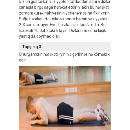
Dizləri göstərilən vəziyyətdə tutduqdan sonra dizlər
canaqla birgə sağa hərəkət etdirin lakin bu hərəkət
zamanı kurək nahiyəsinin yerlə təmasına fikir verin.
Sağa hərəkət etdirdikdən sonra həmin vəziyyətdə
2-3 san saxlayın .Eyni hərəkəti sol tərəfə edin. Bu
hərəkəti 10 dəfə təkrarlayın. Dizlərin arasına kiçik
yastıq da qoymaq olar.
Tapşırıq 3
Onurğamızın hərəkətliliyini və gərilməsinə köməklik
edir.