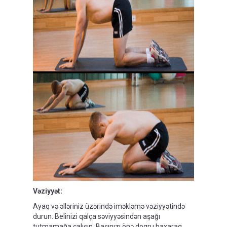
Vəziyyət:
Ayaq və əlləriniz üzərində iməkləmə vəziyyətində
durun. Belinizi qalça səviyyəsindən aşağı
tutmamağa çalışın. Başınızı önə dogru baxaraq