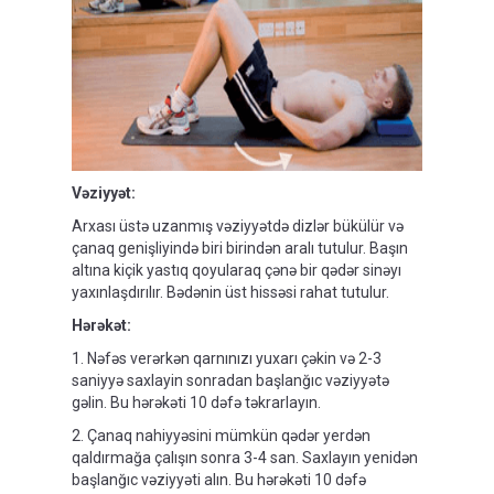
Vəziyyət
:
Arxası üstə uzanmış vəziyyətdə dizlər bükülür və
çanaq genişliyində biri birindən aralı tutulur. Başın
altına kiçik yastıq qoyularaq çənə bir qədər sinəyı
yaxınlaşdırılır. Bədənin üst hissəsi rahat tutulur.
Hərəkət
:
1. Nəfəs verərkən qarnınızı yuxarı çəkin və 2-3
saniyyə saxlayin sonradan başlanğıc vəziyyətə
gəlin. Bu hərəkəti 10 dəfə təkrarlayın.
2. Çanaq nahiyyəsini mümkün qədər yerdən
qaldırmağa çalışın sonra 3-4 san. Saxlayın yenidən
başlanğıc vəziyyəti alın. Bu hərəkəti 10 dəfə