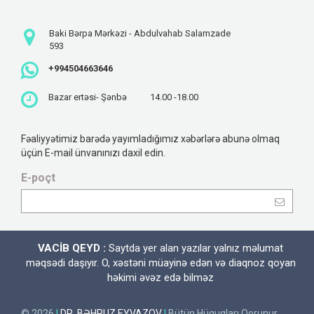
Baki Bərpa Mərkəzi - Abdulvahab Salamzade
593
+994504663646
Bazar ertəsi- Şənbə
14.00 -18.00
Fəaliyyətimiz barədə yayımladığımız xəbərlərə abunə olmaq
üçün E-mail ünvanınızı daxil edin.
E-poçt
VACİB QEYD :
Saytda yer alan yazılar yalnız məlumat
məqsədi daşıyır. O, xəstəni müayinə edən və diaqnoz qoyan
həkimi əvəz edə bilməz
© 2026
|
DR. BƏHRUZ EYVAZOV
|
Bütün Hüquqları Qorunur.