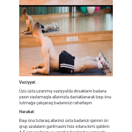
Vəziyyət
:
Üzü üstə uzanmış vəziyyətdə dirsəklərin bədənə
yaxın saxlamaqla əllərinizlə dəstəklənərək başı önə
tutmağa çalışaraq bədəninizi rahatlayın.
Hərəkət
:
Başı önə tutaraq əlləriniz üstə bədənizi qarının ön
qrup əzələlərin gərilməsini hiss edənə kimi qaldırın