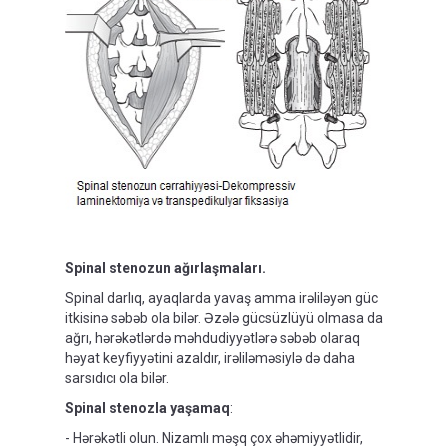
Spinal stenozun ağırlaşmaları.
Spinal darlıq, ayaqlarda yavaş amma irəliləyən güc
itkisinə səbəb ola bilər. Əzələ gücsüzlüyü olmasa da
ağrı, hərəkətlərdə məhdudiyyətlərə səbəb olaraq
həyat keyfiyyətini azaldır, irəliləməsiylə də daha
sarsıdıcı ola bilər.
Spinal stenozla yaşamaq
:
- Hərəkətli olun. Nizamlı məşq çox əhəmiyyətlidir,