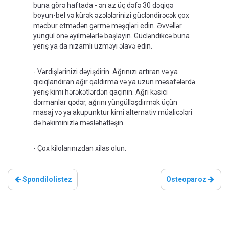
buna görə haftada - ən az üç dəfə 30 dəqiqə
boyun-bel və kürək əzələlərinizi gücləndirəcək çox
məcbur etmədən gərmə məşqləri edin. Əvvəllər
yüngül önə əyilmələrlə başlayın. Gücləndikcə buna
yeriş ya da nizamlı üzməyi əlavə edin.
- Vərdişlərinizi dəyişdirin. Ağrınızı artıran və ya
qıcıqlandıran ağır qaldırma və ya uzun məsafələrdə
yeriş kimi hərəkətlərdən qaçının. Ağrı kəsici
dərmanlar qədər, ağrını yüngülləşdirmək üçün
masaj və ya akupunktur kimi alternativ müalicələri
də həkiminizlə məsləhətləşin.
- Çox kilolarınızdan xilas olun.
Spondilolistez
Osteoparoz